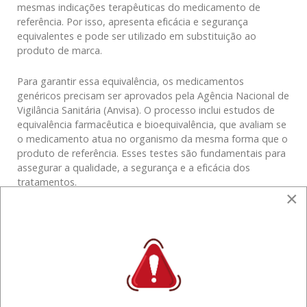
mesmas indicações terapêuticas do medicamento de
referência. Por isso, apresenta eficácia e segurança
equivalentes e pode ser utilizado em substituição ao
produto de marca.
Para garantir essa equivalência, os medicamentos
genéricos precisam ser aprovados pela Agência Nacional de
Vigilância Sanitária (Anvisa). O processo inclui estudos de
equivalência farmacêutica e bioequivalência, que avaliam se
o medicamento atua no organismo da mesma forma que o
produto de referência. Esses testes são fundamentais para
assegurar a qualidade, a segurança e a eficácia dos
tratamentos.
×
A substituição do medicamento de referência pelo genérico
correspondente pode ser realizada pelo farmacêutico
responsável pela farmácia ou drogaria, conforme previsto
na legislação. Os genéricos são facilmente identificados
pela tarja amarela na embalagem, que traz a inscrição
“Medicamento Genérico”, além da frase “Medicamento
Genérico – Lei nº 9.787, de 1999”. Como não possuem