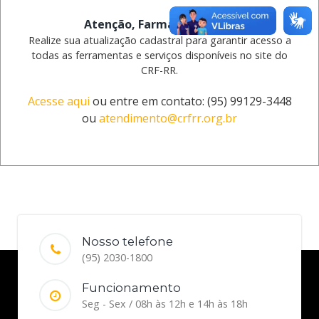
marca comercial, o nome exibido na embalagem é o do
princípio ativo.
Atenção, Farmacêutico(a)!
Realize sua atualização cadastral para garantir acesso a
Criados oficialmente no Brasil a partir da Lei nº 9.787, de
todas as ferramentas e serviços disponíveis no site do
1999, os medicamentos genéricos ampliaram o acesso da
CRF-RR.
população aos tratamentos. Entre as principais vantagens
estão o menor custo, que deve ser pelo menos 35% inferior
Acesse aqui
ou entre em contato: (95) 99129-3448
ao do medicamento de referência, o aumento da
ou
atendimento@crfrr.org.br
concorrência no mercado e a ampliação do acesso a
medicamentos de qualidade, seguros e eficazes para
milhões de brasileiros.
Nosso telefone
(95) 2030-1800
Funcionamento
Seg - Sex / 08h às 12h e 14h às 18h