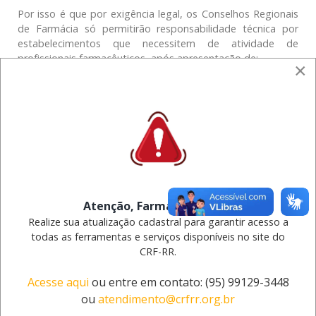
Por isso é que por exigência legal, os Conselhos Regionais
de Farmácia só permitirão responsabilidade técnica por
estabelecimentos que necessitem de atividade de
profissionais farmacêuticos, após apresentação de:
×
a) Termo de compromisso de prestar efetiva assistência
farmacêutica;
b) Declaração de atividades desempenhadas no âmbito
profissional, inclusive outras atividades com seus
respectivos horários de trabalho, sob pena de
cometimento de falta;
Atenção, Farmacêutico(a)!
c) declaração do proprietário sobre o horário de
funcionamento do estabelecimento.
Realize sua atualização cadastral para garantir acesso a
todas as ferramentas e serviços disponíveis no site do
CRF-RR.
Acesse aqui
ou entre em contato: (95) 99129-3448
Nosso telefone
ou
atendimento@crfrr.org.br
(95) 2030-1800